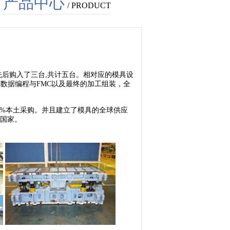
产品中心
/ PRODUCT
先后购入了三台
,
共计五台。相对应的模具设
C
数据编程与
FMC
以及最终的加工组装，全
0%
本土采购。并且建立了模具的全球供应
国家。